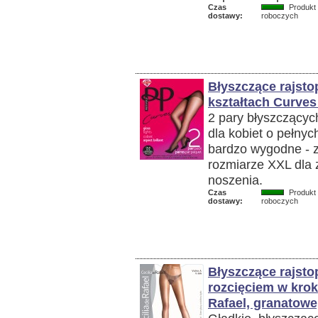
Czas
Produkt 
dostawy:
roboczych
Błyszczące rajsto
kształtach Curves 
2 pary błyszczącyc
dla kobiet o pełnyc
bardzo wygodne - 
rozmiarze XXL dla 
noszenia.
Czas
Produkt 
dostawy:
roboczych
Błyszczące rajsto
rozcięciem w krok
Rafael, granatowe