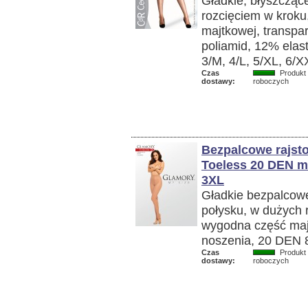
Gładkie, błyszczące
rozcięciem w kroku
majtkowej, transpa
poliamid, 12% elas
3/M, 4/L, 5/XL, 6/X
Czas
Produkt 
dostawy:
roboczych
Bezpalcowe rajst
Toeless 20 DEN ma
3XL
Gładkie bezpalcowe
połysku, w dużych r
wygodna część maj
noszenia, 20 DEN 
Czas
Produkt 
dostawy:
roboczych