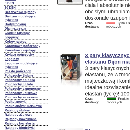
8 DEN
ciała i absolutnie 
80 DEN
obcisłymi ubraniam
Bezszwowe rajstopy
Bielizna modelująca
doskonałe uzupełnie
sylwetkę
Czas
Tylko 1 s
Bodystocking
dostawy:
roboczych
Dla mężczyzn
Gładkie rajstopy
Jegginsy
Kolory rajstop:
Koronkowe pończochy
Koronkowe rajstopy
3 pary klasycznyc
Kryjące pończochy
Legginsy
elastanu Dijon ma
Legginsy modelujące
sylwetkę
3 pary klasycznych 
Pas do pończoch
elastanu, ze wzmoc
Pończochy ślubne
majteczkową i kom
Pończochy do pasa
Pończochy na lato
Idealne rozwiązani
Pończochy samonośne
elastan (lycrę)! 10
Pończochy uciskowe
Pończochy ze szwem
Czas
Produkt 
Podkolanówki
dostawy:
roboczych
Podkolanówki uciskowe
Rajstopy ślubne
Rajstopy ażurowe
Rajstopy bawełniane
Rajstopy bez elastanu
Rajstopy biodrówki