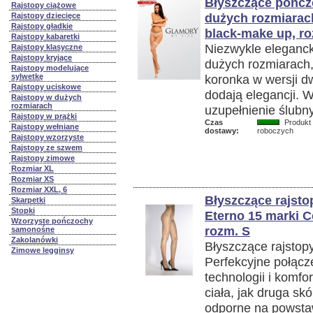
Błyszczące pońc
Rajstopy ciążowe
dużych rozmiarach
Rajstopy dziecięce
Rajstopy gładkie
black-make up, ro
Rajstopy kabaretki
Niezwykle eleganc
Rajstopy klasyczne
Rajstopy kryjące
dużych rozmiarach,
Rajstopy modelujące
sylwetkę
koronka w wersji d
Rajstopy uciskowe
dodają elegancji. W
Rajstopy w dużych
rozmiarach
uzupełnienie ślubny
Rajstopy w prążki
Czas
Produkt 
Rajstopy wełniane
dostawy:
roboczych
Rajstopy wzorzyste
Rajstopy ze szwem
Rajstopy zimowe
Rozmiar XL
Rozmiar XS
Rozmiar XXL, 6
Błyszczące rajsto
Skarpetki
Stopki
Eterno 15 marki C
Wzorzyste pończochy
rozm. S
samonośne
Zakolanówki
Błyszczące rajstopy
Zimowe legginsy
Perfekcyjne połącz
technologii i komfo
ciała, jak druga skó
odporne na powsta