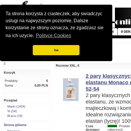
Ta strona korzysta z ciasteczek, aby swiadczyc
uslugi na najwyzszym poziomie. Dalsze
korzystanie ze strony oznacza, ze zgadzasz sie
Nowosci
5 DEN
6 DEN
7 DEN
8 DEN
na ich uzycie.
Polityce Cookies
Szybkie wyszukiwanie
Jestes tutaj:
Strona glówna
Tak
Rozmiar XXL, 6
Wyszukiwanie zaawansowane
»
Rozmiar XXL, 6
Koszyk
2 pary klasycznyc
Produkty:
0
elastanu Monaco m
Suma:
0,00 PLN
52-54
Przejdź do koszyka »
2 pary klasycznych 
Przeglad
elastanu, ze wzmoc
Marki (1404)
majteczkową i kom
% (54)
Idealne rozwiązani
Braza (19)
elastan (lycrę)! 10
Strona glówna
Czas
Produkt 
dostawy:
roboczych