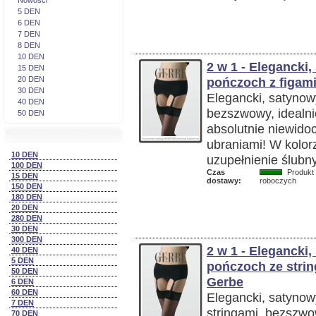
Nowosci
5 DEN
6 DEN
7 DEN
8 DEN
10 DEN
2 w 1 - Elegancki
15 DEN
20 DEN
pończoch z figami
30 DEN
Elegancki, satynow
40 DEN
bezszwowy, idealnie
50 DEN
absolutnie niewido
ubraniami! W kolor
10 DEN
uzupełnienie ślubny
100 DEN
Czas
Produkt 
15 DEN
dostawy:
roboczych
150 DEN
180 DEN
20 DEN
280 DEN
30 DEN
300 DEN
2 w 1 - Elegancki
40 DEN
5 DEN
pończoch ze strin
50 DEN
Gerbe
6 DEN
60 DEN
Elegancki, satyno
7 DEN
stringami, bezszwo
70 DEN