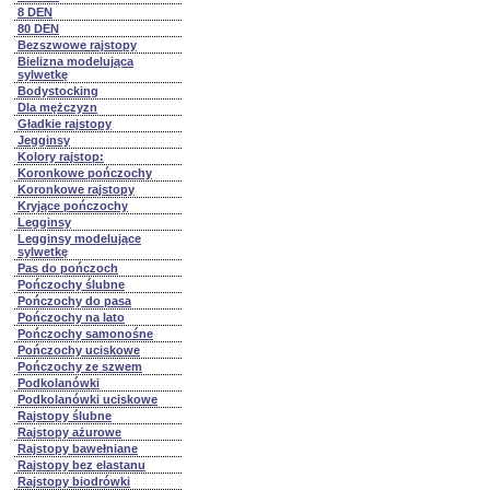
8 DEN
80 DEN
Bezszwowe rajstopy
Bielizna modelująca
sylwetkę
Bodystocking
Dla mężczyzn
Gładkie rajstopy
Jegginsy
Kolory rajstop:
Koronkowe pończochy
Koronkowe rajstopy
Kryjące pończochy
Legginsy
Legginsy modelujące
sylwetkę
Pas do pończoch
Pończochy ślubne
Pończochy do pasa
Pończochy na lato
Pończochy samonośne
Pończochy uciskowe
Pończochy ze szwem
Podkolanówki
Podkolanówki uciskowe
Rajstopy ślubne
Rajstopy ażurowe
Rajstopy bawełniane
Rajstopy bez elastanu
Rajstopy biodrówki