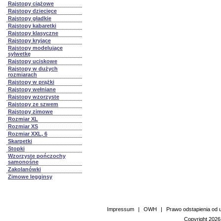
Rajstopy ciążowe
Rajstopy dziecięce
Rajstopy gładkie
Rajstopy kabaretki
Rajstopy klasyczne
Rajstopy kryjące
Rajstopy modelujące
sylwetkę
Rajstopy uciskowe
Rajstopy w dużych
rozmiarach
Rajstopy w prążki
Rajstopy wełniane
Rajstopy wzorzyste
Rajstopy ze szwem
Rajstopy zimowe
Rozmiar XL
Rozmiar XS
Rozmiar XXL, 6
Skarpetki
Stopki
Wzorzyste pończochy
samonośne
Zakolanówki
Zimowe legginsy
Impressum
|
OWH
|
Prawo odstapienia od
Copyright 2026