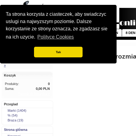
Ta strona korzysta z ciasteczek, aby swiadczyc
uslugi na najwyzszym poziomie. Dalsze
korzystanie ze strony oznacza, ze zgadzasz sie
Nowosci
5 DEN
6 DEN
7 DEN
8 DEN
na ich uzycie.
Polityce Cookies
Szybkie wyszukiwanie
Jestes tutaj:
Strona glówna
Tak
Rajstopy w dużych rozmi
Wyszukiwanie zaawansowane
»
Koszyk
Produkty:
0
Suma:
0,00 PLN
Przejdź do koszyka »
Przeglad
Marki (1404)
% (54)
Braza (19)
Strona glówna