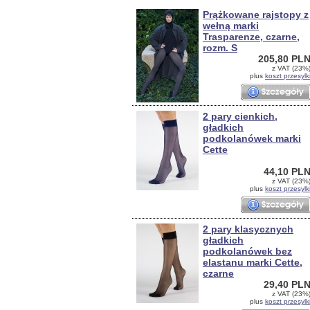
Prążkowane rajstopy z
wełną marki
Trasparenze, czarne,
rozm. S
205,80 PL
z VAT (23%
plus
koszt przesylk
2 pary cienkich,
gładkich
podkolanówek marki
Cette
44,10 PL
z VAT (23%
plus
koszt przesylk
2 pary klasycznych
gładkich
podkolanówek bez
elastanu marki Cette,
czarne
29,40 PL
z VAT (23%
plus
koszt przesylk