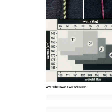
Wyprodukowano we W³oszech