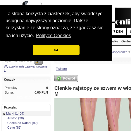
Ta strona korzysta z ciasteczek, aby swiadczyc
uslugi na najwyzszym poziomie. Dalsze
korzystanie ze strony oznacza, ze zgadzasz sie
Nowosci
5 DEN
6 DEN
7 DEN
na ich uzycie.
Polityce Cookies
Aristoc
Cecilia de Rafael
Cette
Falke
Gerbe
Tak
Szybkie wyszukiwanie
Jestes tutaj:
Strona glówna
»
Marki
»
Trasparenze
»
Wyszukiwanie zaawansowane
Twittern
»
Koszyk
Cienkie rajstopy ze szwem w wio
Produkty:
0
Suma:
0,00 PLN
M
Przejdź do koszyka »
Przeglad
Marki (1404)
Aristoc (38)
Cecilia de Rafael (92)
Cette (87)