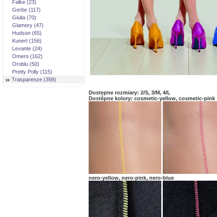
Falke (23)
Gerbe (117)
Giulia (70)
Glamory (47)
Hudson (65)
Kunert (156)
Levante (24)
Omero (162)
Oroblu (50)
Pretty Polly (115)
Trasparenze (358)
Dostepne rozmiary: 2/S, 3/M, 4/L
Dostêpne kolory: cosmetic-yellow, cosmetic-pink
nero-yellow, nero-pink, nero-blue