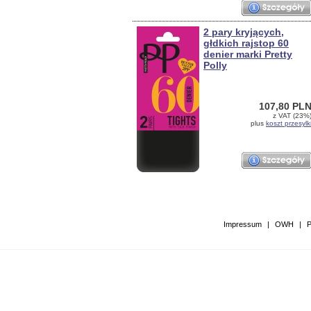
2 pary kryjących,
głdkich rajstop 60
denier marki Pretty
Polly
107,80 PL
z VAT (23%
plus
koszt przesylk
Impressum
|
OWH
|
P