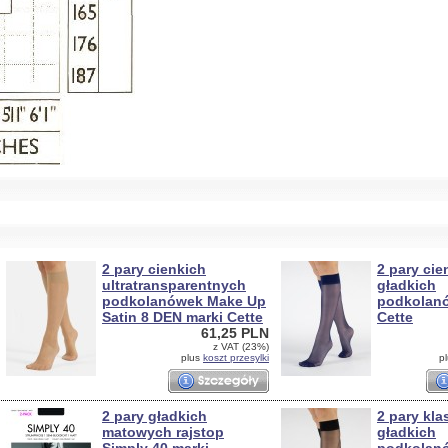
2 pary cienkich
2 pary cie
ultratransparentnych
gładkich
podkolanówek Make Up
podkolanó
Satin 8 DEN marki Cette
Cette
61,25 PLN
z VAT (23%)
plus
koszt przesylki
p
2 pary gładkich
2 pary kl
matowych rajstop
gładkich