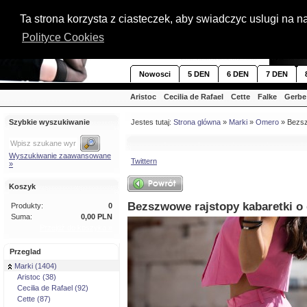
Ta strona korzysta z ciasteczek, aby swiadczyc uslugi na 
Polityce Cookies
Nowosci
5 DEN
6 DEN
7 DEN
Aristoc
Cecilia de Rafael
Cette
Falke
Gerbe
Szybkie wyszukiwanie
Jestes tutaj:
Strona glówna
»
Marki
»
Omero
» Bezsz
Wyszukiwanie zaawansowane
Twittern
»
Koszyk
Bezszwowe rajstopy kabaretki o
Produkty:
0
Suma:
0,00 PLN
Przejdź do koszyka »
Przeglad
Marki (1404)
Aristoc (38)
Cecilia de Rafael (92)
Cette (87)