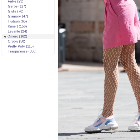
Falke (23)
Gerbe (117)
Giulia (70)
Glamory (47)
Hudson (65)
Kunert (156)
Levante (24)
Omero (162)
Oroblu (50)
Pretty Polly (115)
Trasparenze (358)