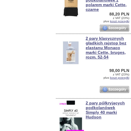
podkolanówek z
polarem marki Cette,
czarne
88,20 PLN
z VAT (23%)
plus
koszt przesylki
2 pary klasycznych
gładkich rajstop bez
elastanu Monaco
marki Cette, bruges,
rozm. 52-54
98,00 PLN
z VAT (23%)
plus
koszt przesylki
2 pary półkryjących
podkolanówek
Simply 40 marki
Hudson