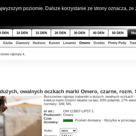
Strona gl
najwyzszym poziomie. Dalsze korzystanie ze strony oznacza, ze 
8 DEN
10 DEN
15 DEN
20 DEN
30 DEN
40 DEN
50 DEN
Ma
Giulia
Glamory
Hudson
Kunert
Levante
Omero
Oroblu
Pretty Polly
Tra
wowe rajstopy k..
 dużych, owalnych oczkach marki Omero, czarne, rozm.
Bezszwowe rajstopy kabaretki o dużych, owalnych oczkach - z
kolekcji marki Omero! Idealne na lato. 83% poliamid, 17% ela
rozmiary: S/M, M/L
nr art.:
OM-113807-LIPST-1
Producent:
Omero
Czas
Produkt dostepny - Wysylka w przeciagu
dostawy:
Kolor: