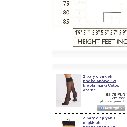
2 pary cienkich
podkolanówek w
kropki marki Cette,
czarne
63,70 PLN
z VAT (23%)
plus
koszt przesylki
2 pary ciepłych i
miękkich