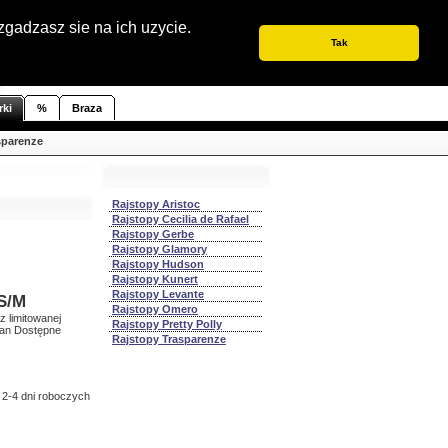
ówna
Sitemap
Wyszukiwanie
Koszyk
Kontakt
Instagram
Informacja dla klientów
zgadzasz sie na ich uzycie.
Tak
rki
%
Braza
sparenze
Rajstopy Aristoc
Rajstopy Cecilia de Rafael
Rajstopy Gerbe
Rajstopy Glamory
Rajstopy Hudson
Rajstopy Kunert
Rajstopy Levante
 S/M
Rajstopy Omero
 limitowanej
Rajstopy Pretty Polly
stan Dostępne
Rajstopy Trasparenze
 2-4 dni roboczych