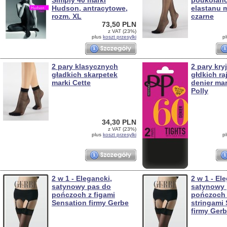
Simply 40 marki
podkolan
Hudson, antracytowe,
elastanu m
rozm. XL
czarne
73,50 PLN
z VAT (23%)
plus
koszt przesylki
p
2 pary klasycznych
2 pary kry
gładkich skarpetek
głdkich ra
marki Cette
denier mar
Polly
34,30 PLN
z VAT (23%)
plus
koszt przesylki
p
2 w 1 - Elegancki,
2 w 1 - El
satynowy pas do
satynowy 
pończoch z figami
pończoch
Sensation firmy Gerbe
stringami
firmy Ger