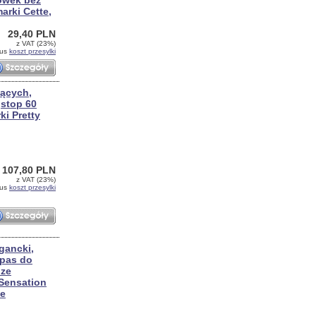
ówek bez
arki Cette,
29,40 PLN
z VAT (23%)
lus
koszt przesylki
jących,
jstop 60
ki Pretty
107,80 PLN
z VAT (23%)
lus
koszt przesylki
egancki,
pas do
 ze
 Sensation
be