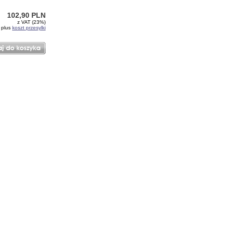
102,90 PLN
z VAT (23%)
plus
koszt przesylki