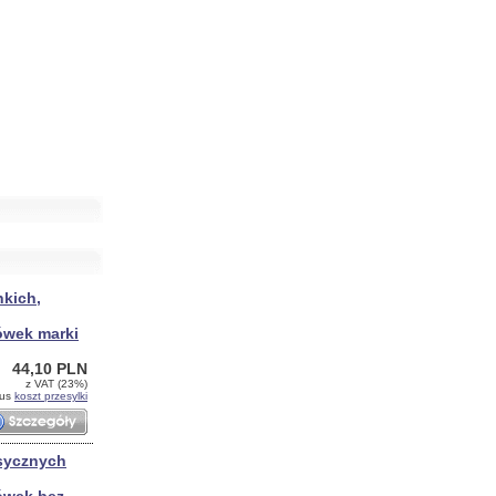
nkich,
wek marki
44,10 PLN
z VAT (23%)
lus
koszt przesylki
asycznych