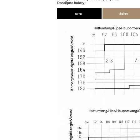
Dostêpne kolory: