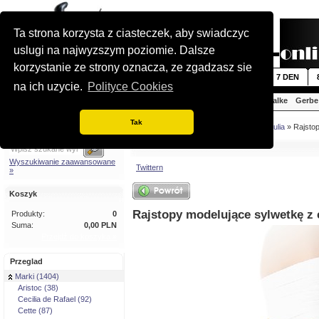
Ta strona korzysta z ciasteczek, aby swiadczyc
uslugi na najwyzszym poziomie. Dalsze
korzystanie ze strony oznacza, ze zgadzasz sie
Nowosci
5 DEN
6 DEN
7 DEN
na ich uzycie.
Polityce Cookies
Aristoc
Cecilia de Rafael
Cette
Falke
Gerbe
Tak
Szybkie wyszukiwanie
Jestes tutaj:
Strona glówna
»
Marki
»
Giulia
» Rajsto
Wyszukiwanie zaawansowane
Twittern
»
Koszyk
Rajstopy modelujące sylwetkę z e
Produkty:
0
Suma:
0,00 PLN
Przejdź do koszyka »
Przeglad
Marki (1404)
Aristoc (38)
Cecilia de Rafael (92)
Cette (87)