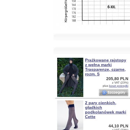
Prążkowane rajstopy
z wełną marki
Trasparenze, czarne,
rozm. S
205,80 PLN
z VAT (23%)
plus
koszt przesylki
2 pary cienkich,
gładkich
podkolanówek marki
Cette
44,10 PLN
z VAT (23%)