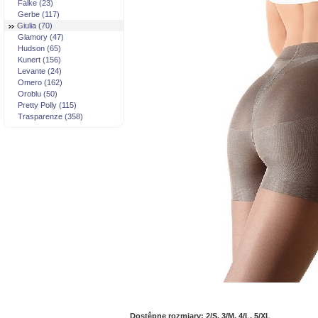
Falke (23)
Gerbe (117)
Giulia (70)
Glamory (47)
Hudson (65)
Kunert (156)
Levante (24)
Omero (162)
Oroblu (50)
Pretty Polly (115)
Trasparenze (358)
Dostêpne rozmiary: 2/S, 3/M, 4/L, 5/XL