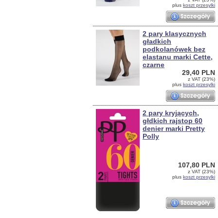
plus
koszt przesylki
2 pary klasycznych
gładkich
podkolanówek bez
elastanu marki Cette,
czarne
29,40 PLN
z VAT (23%)
plus
koszt przesylki
2 pary kryjących,
głdkich rajstop 60
denier marki Pretty
Polly
107,80 PLN
z VAT (23%)
plus
koszt przesylki